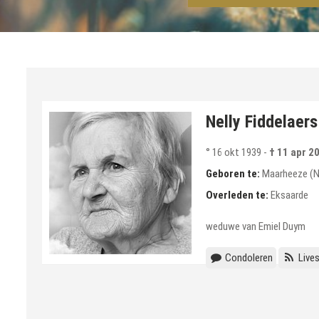
Nelly Fiddelaers
° 16 okt 1939
-
† 11 apr 2
Geboren te:
Maarheeze (N
Overleden te:
Eksaarde
weduwe van Emiel Duym
Condoleren
Live