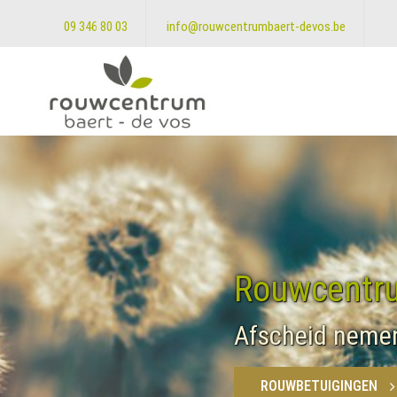
09 346 80 03
info@rouwcentrumbaert-devos.be
Rouwcentru
Afscheid nemen 
ROUWBETUIGINGEN