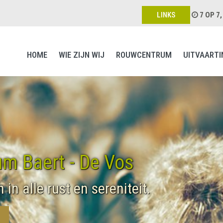
LINKS
7 OP 7
HOME
WIE ZIJN WIJ
ROUWCENTRUM
UITVAARTI
m Baert - De Vos
in alle rust en sereniteit.