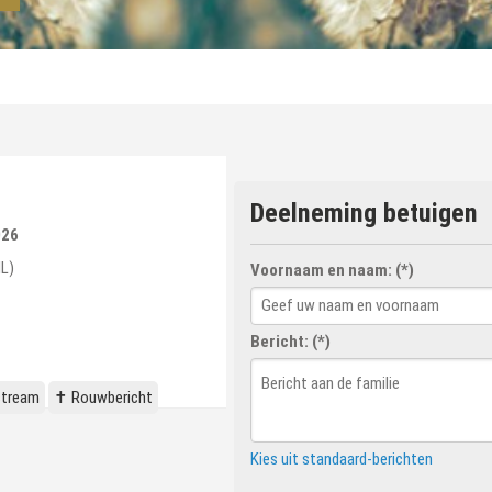
Deelneming betuigen
026
L)
Voornaam en naam: (*)
Bericht: (*)
stream
✝ Rouwbericht
Kies uit standaard-berichten