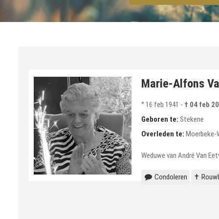
Marie-Alfons V
° 16 feb 1941
-
† 04 feb 2
Geboren te:
Stekene
Overleden te:
Moerbeke-
Weduwe van André Van Eet
Condoleren
✝ Rouwb