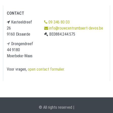
CONTACT
Kasteeldreef
09 346 80 03
26
info@rouwcentrumbaert-devos.be
9160 Eksaarde
BE0884.244.575
Drongendreef
44 9180
Moerbeke-Waas
Voor vragen,
open contact formulier.
© All rights reserved |