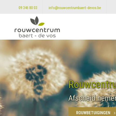
09 346 80 03
info@rouwcentrumbaert-devos.be
Rouwcentru
Afscheid nemen 
ROUWBETUIGINGEN