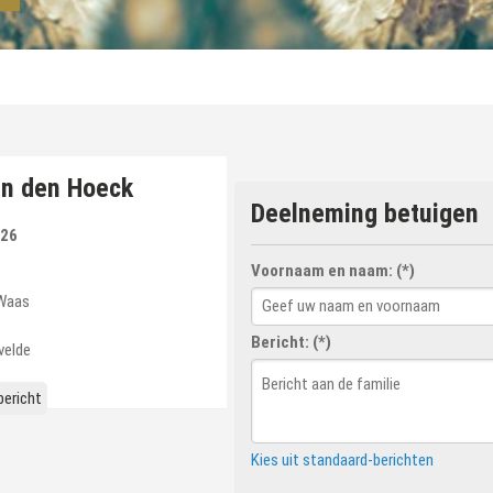
an den Hoeck
Deelneming betuigen
026
Voornaam en naam: (*)
Waas
Bericht: (*)
velde
ericht
Kies uit standaard-berichten