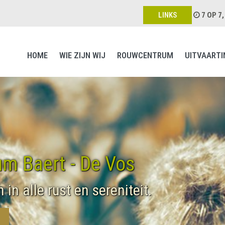
LINKS
7 OP 7
HOME
WIE ZIJN WIJ
ROUWCENTRUM
UITVAARTI
m Baert - De Vos
in alle rust en sereniteit.