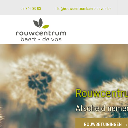
09 346 80 03
info@rouwcentrumbaert-devos.be
Rouwcentru
Afscheid nemen 
ROUWBETUIGINGEN