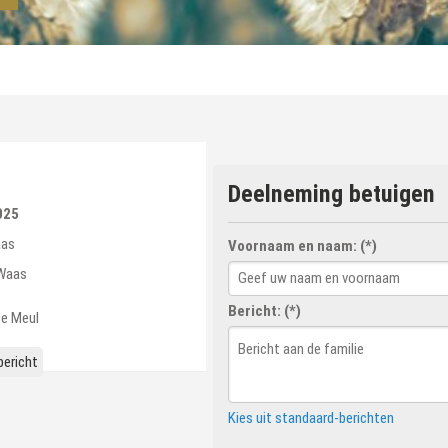
Deelneming betuigen
025
as
Voornaam en naam: (*)
Waas
Bericht: (*)
se Meul
ericht
Kies uit standaard-berichten