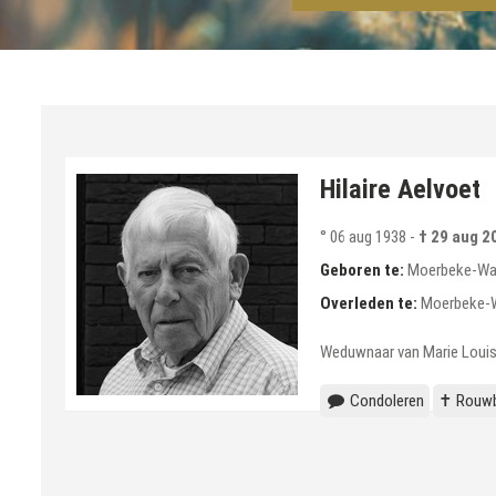
Hilaire Aelvoet
° 06 aug 1938
-
† 29 aug 2
Geboren te:
Moerbeke-Wa
Overleden te:
Moerbeke-
Weduwnaar van Marie Loui
Condoleren
✝ Rouwb