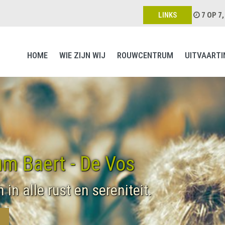
LINKS
7 OP 7
HOME
WIE ZIJN WIJ
ROUWCENTRUM
UITVAARTI
m Baert - De Vos
in alle rust en sereniteit.