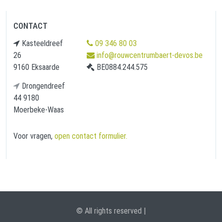
CONTACT
Kasteeldreef
09 346 80 03
26
info@rouwcentrumbaert-devos.be
9160 Eksaarde
BE0884.244.575
Drongendreef
44 9180
Moerbeke-Waas
Voor vragen,
open contact formulier.
© All rights reserved |